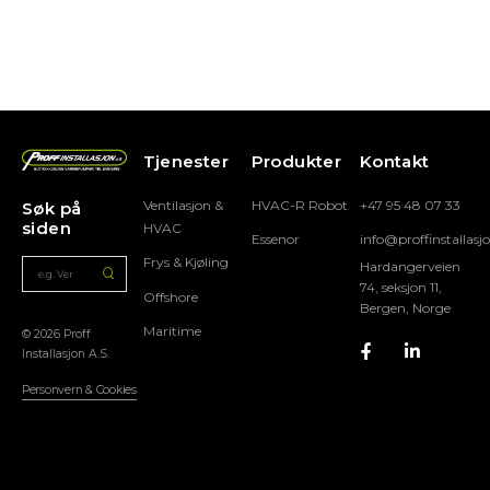
Tjenester
Produkter
Kontakt
Ventilasjon &
HVAC-R Robot
+47 95 48 07 33
Søk på
siden
HVAC
Essenor
info@proffinstallasj
Frys & Kjøling
Hardangerveien
74, seksjon 11,
Offshore
Bergen, Norge
Maritime
© 2026 Proff
Installasjon A.S.
Personvern & Cookies