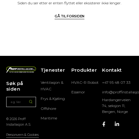
Siden du ser etter er enten flyttet eller eksisterer ikke lenger.
GÅ TIL FORSIDEN
Tjenester
Produkter
Kontakt
Ventilasjon &
HVAC-R Robot
+47 95 48 07 33
Søk på
siden
HVAC
Essenor
info@proffinstallasj
Frys & Kjøling
Hardangerveien
74, seksjon 11,
Offshore
Bergen, Norge
Maritime
© 2026 Proff
Installasjon A.S.
Personvern & Cookies