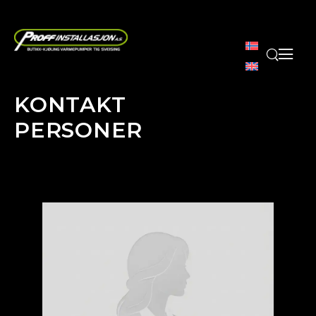
Norsk
bokmål
English
(
Engel
KONTAKT
PERSONER
Home
Kontakt Personer